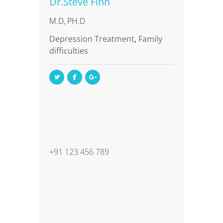
Dr.Steve Finn
M.D, PH.D
Depression Treatment
,
Family
difficulties
Phone
+91 123 456 789
E-mail