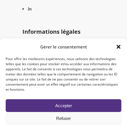
Informations légales
Gérer le consentement
Mentions légales
Politique de confidentialité
Pour offrir les meilleures expériences, nous utilisons des technologies
telles que les cookies pour stocker et/ou accéder aux informations des
appareils. Le fait de consentir à ces technologies nous permettra de
traiter des données telles que le comportement de navigation ou les ID
uniques sur ce site. Le fait de ne pas consentir ou de retirer son
consentement peut avoir un effet négatif sur certaines caractéristiques
et fonctions.
© 2024 Semantica. Tous droits réservés -
Créé par
Nicolas Simon
Accepter
Mentions légales
Refuser
Politique de confidentialité