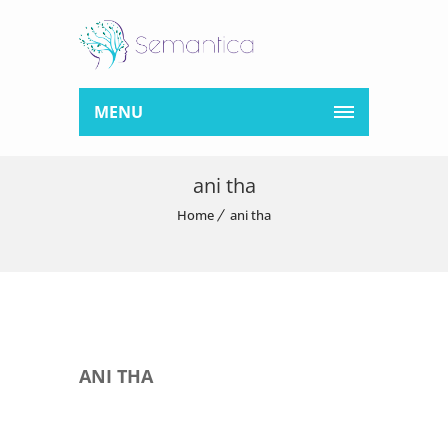
MENU
ani tha
Home
ani tha
ANI THA